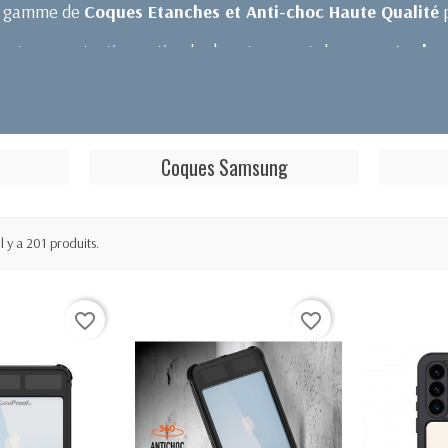
e gamme de
Coques Etanches et Anti-choc Haute Qualité
p
ent une protection optimale de votre smartphone
contre les 
pareil en toute sécurité. Emportez votre téléphone où vous vo
Qualité.
Coques Samsung
Il y a 201 produits.
favorite_border
favorite_border