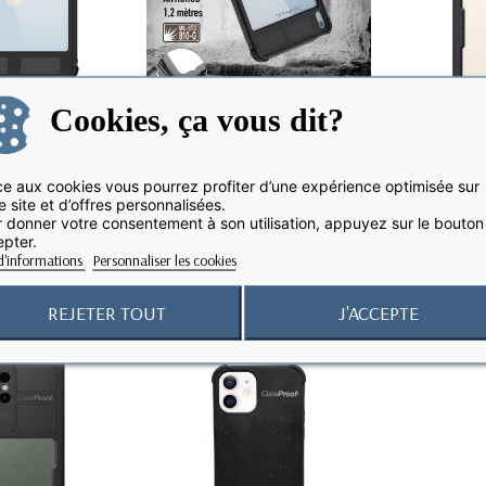
Cookies, ça vous dit?
e aux cookies vous pourrez profiter d’une expérience optimisée sur
e site et d’offres personnalisées.
0ème génération
iPad 10.9 10ème génération
Samsung
 donner votre consentement à son utilisation, appuyez sur le bouton
Coque...
- Coque...
Coque 
pter.
d'informations
Personnaliser les cookies
REJETER TOUT
J'ACCEPTE
favorite_border
favorite_border