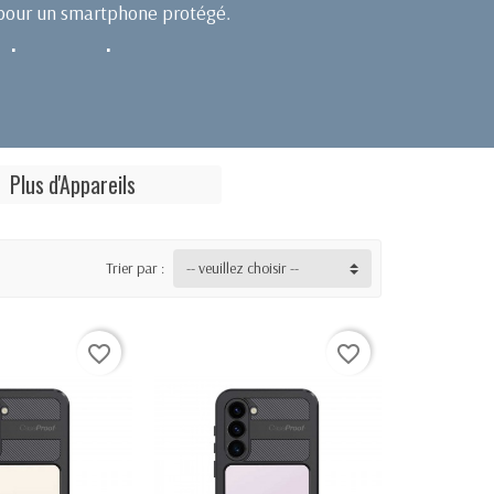
our un smartphone protégé.
chocs, eau, boue ...
ulez quand vous voulez grâce à sa Coque Haute
Plus d'Appareils
Trier par :
-- veuillez choisir --
favorite_border
favorite_border