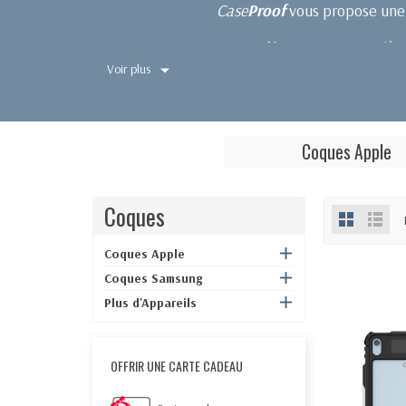
Case
Proof
vous propose un
Nos coques garantiss
Voir plus
Travaillez, utilisez et profitez de votre ap
Coques Apple
Coques
Coques Apple
Coques Samsung
Plus d'Appareils
OFFRIR UNE CARTE CADEAU