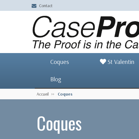
Contact
Coques
St Valentin
Blog
Accueil
Coques
Coques