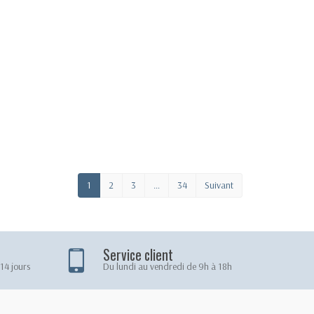
1
2
3
…
34
Suivant
Service client
14 jours
Du lundi au vendredi de 9h à 18h