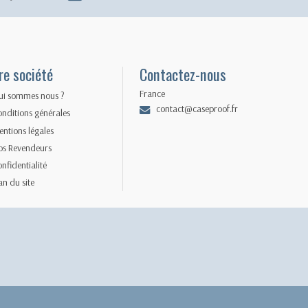
re société
Contactez-nous
France
ui sommes nous ?
contact@caseproof.fr
nditions générales
ntions légales
os Revendeurs
nfidentialité
an du site