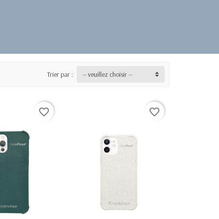
Trier par :
-- veuillez choisir --
favorite_border
favorite_border