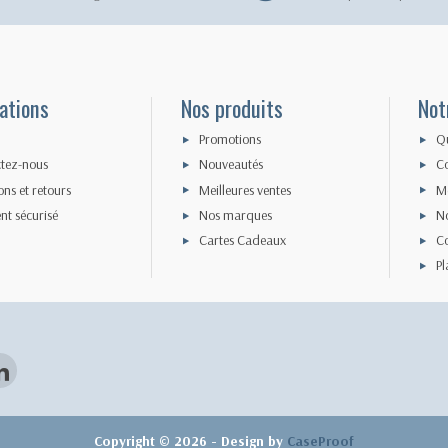
ations
Nos produits
Not
Promotions
Q
tez-nous
Nouveautés
Co
ons et retours
Meilleures ventes
Me
nt sécurisé
Nos marques
N
Cartes Cadeaux
Co
Pl
Copyright © 2026 - Design by
CaseProof