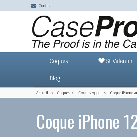
Contact
Coques
St Valentin
Blog
Accueil
Coques
Coques Apple
Coque iPhone an
Coque iPhone 12