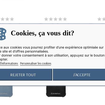
ichoc Magsafe
iPhone 12 - Protection
iPhone 12-
hone 12 +...
360° AntiChoc -...
Biodé
Cookies, ça vous dit?
e aux cookies vous pourrez profiter d’une expérience optimisée sur
favorite_border
favorite_border
e site et d’offres personnalisées.
 donner votre consentement à son utilisation, appuyez sur le bouton
pter.
d'informations
Personnaliser les cookies
REJETER TOUT
J'ACCEPTE