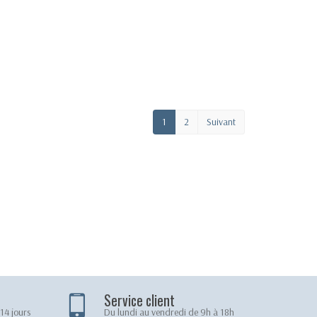
1
2
Suivant
Service client
14 jours
Du lundi au vendredi de 9h à 18h