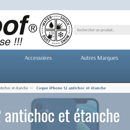
Accessoires
Autres Marques
tichoc et étanche
Coque iPhone 12 antichoc et étanche
 antichoc et étanche