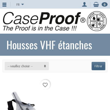
FR
0
Housses VHF étanches
-- veuillez choisir --
Filtrer
favorite_border