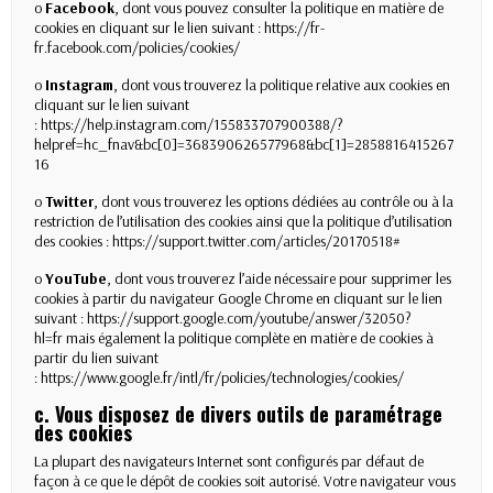
o
Facebook
, dont vous pouvez consulter la politique en matière de
cookies en cliquant sur le lien suivant :
https://fr-
fr.facebook.com/policies/cookies/
o
Instagram
, dont vous trouverez la politique relative aux cookies en
cliquant sur le lien suivant
:
https://help.instagram.com/155833707900388/?
helpref=hc_fnav&bc[0]=368390626577968&bc[1]=2858816415267
16
o
Twitter
, dont vous trouverez les options dédiées au contrôle ou à la
restriction de l’utilisation des cookies ainsi que la politique d’utilisation
des cookies :
https://support.twitter.com/articles/20170518#
o
YouTube
, dont vous trouverez l’aide nécessaire pour supprimer les
cookies à partir du navigateur Google Chrome en cliquant sur le lien
suivant :
https://support.google.com/youtube/answer/32050?
hl=fr
mais également la politique complète en matière de cookies à
partir du lien suivant
:
https://www.google.fr/intl/fr/policies/technologies/cookies/
c. Vous disposez de divers outils de paramétrage
des cookies
La plupart des navigateurs Internet sont configurés par défaut de
façon à ce que le dépôt de cookies soit autorisé. Votre navigateur vous