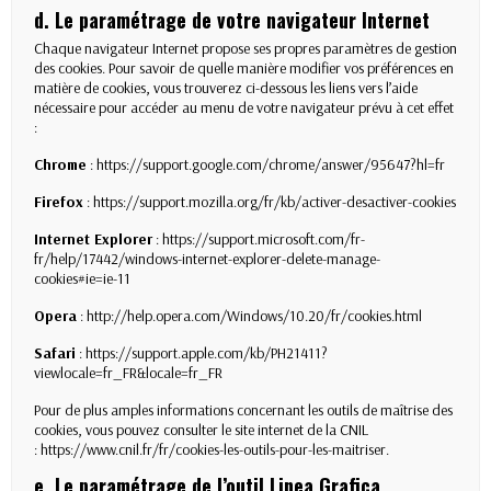
d. Le paramétrage de votre navigateur Internet
Chaque navigateur Internet propose ses propres paramètres de gestion
des cookies. Pour savoir de quelle manière modifier vos préférences en
matière de cookies, vous trouverez ci-dessous les liens vers l’aide
nécessaire pour accéder au menu de votre navigateur prévu à cet effet
:
Chrome
:
https://support.google.com/chrome/answer/95647?hl=fr
Firefox
:
https://support.mozilla.org/fr/kb/activer-desactiver-cookies
Internet Explorer
:
https://support.microsoft.com/fr-
fr/help/17442/windows-internet-explorer-delete-manage-
cookies#ie=ie-11
Opera
:
http://help.opera.com/Windows/10.20/fr/cookies.html
Safari
:
https://support.apple.com/kb/PH21411?
viewlocale=fr_FR&locale=fr_FR
Pour de plus amples informations concernant les outils de maîtrise des
cookies, vous pouvez consulter le site internet de la CNIL
:
https://www.cnil.fr/fr/cookies-les-outils-pour-les-maitriser
.
e. Le paramétrage de l’outil Linea Grafica