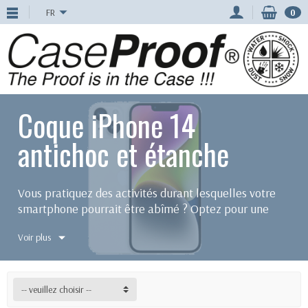
FR
0
Coque iPhone 14
antichoc et étanche
Vous pratiquez des activités durant lesquelles votre
smartphone pourrait être abîmé ? Optez pour une
coque étanche ou antichoc pour iPhone 14 de la
Voir plus
marque Caseproof. De haute qualité, nos
coques
étanches iPhone
garderont votre téléphone en
sécurité.
-- veuillez choisir --