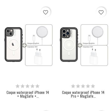
favorite_border
favorite_border
Coque waterproof iPhone 14
Coque waterproof iPhone 14
+ MagSafe +...
Pro + MagSafe...