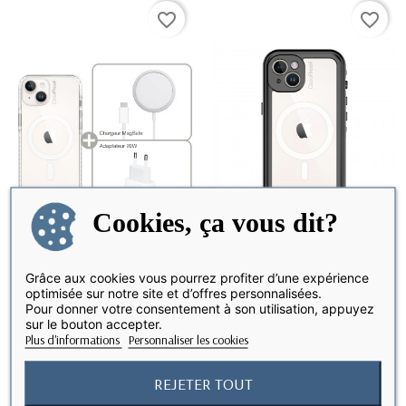
favorite_border
favorite_border
Cookies, ça vous dit?
Grâce aux cookies vous pourrez profiter d’une expérience
optimisée sur notre site et d’offres personnalisées.
Pour donner votre consentement à son utilisation, appuyez
Coque Antichoc Magsafe
iPhone 14 - Coque Etanche et
pour iPhone 14 +...
Antichoc -...
sur le bouton accepter.
Plus d'informations
Personnaliser les cookies
REJETER TOUT
favorite_border