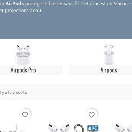
ur
AirPods
protège le boitier sans fil. Cet étui est en Silic
t projections d'eau.
Airpods Pro
Airpods
Il y a 15 produits.
favorite_border
favorite_border