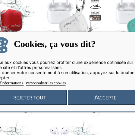
Cookies, ça vous dit?
e aux cookies vous pourrez profiter d’une expérience optimisée sur
e site et d’offres personnalisées.
 donner votre consentement à son utilisation, appuyez sur le bouton
pter.
 Etui Etanche et
Airpods Pro Etui Etanche et
Airpods Pr
d'informations
Personnaliser les cookies
ichoc...
Antichoc...
An
REJETER TOUT
J'ACCEPTE
favorite_border
favorite_border