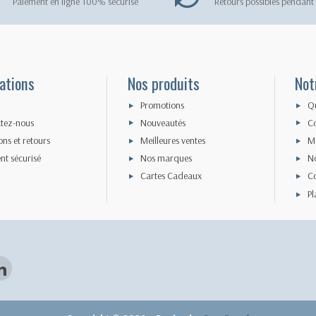
Paiement en ligne 100% sécurisé
Retours possibles pendant 
ations
Nos produits
Not
Promotions
Q
tez-nous
Nouveautés
Co
ons et retours
Meilleures ventes
Me
nt sécurisé
Nos marques
N
Cartes Cadeaux
Co
Pl