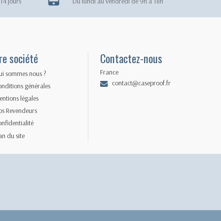
14 jours
Du lundi au vendredi de 9h à 18h
re société
Contactez-nous
France
ui sommes nous ?
contact@caseproof.fr
nditions générales
ntions légales
os Revendeurs
nfidentialité
an du site