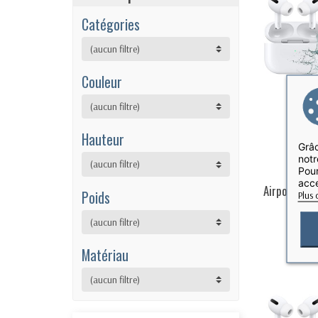
Catégories
(aucun filtre)
Couleur
(aucun filtre)
Hauteur
Grâc
notr
(aucun filtre)
Pour
acce
Airpods Pro
Poids
Plus 
Ant
(aucun filtre)
Matériau
(aucun filtre)