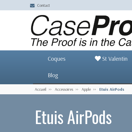
Contact
Coques
St Valentin
Blog
Accueil
Accessoires
Apple
Etuis AirPods
Etuis AirPods