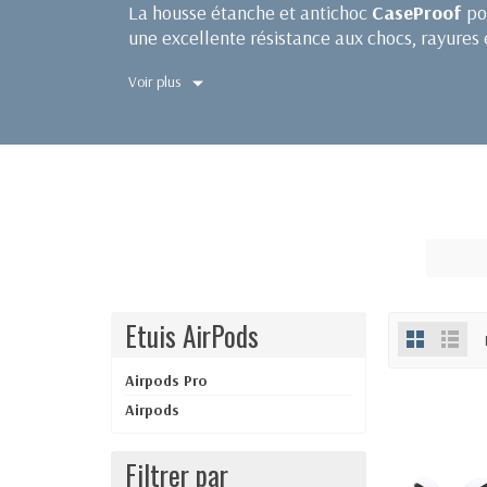
La housse étanche et antichoc
CaseProof
po
une excellente résistance aux chocs, rayures e
Voir plus
Etuis AirPods
Airpods Pro
Airpods
Filtrer par